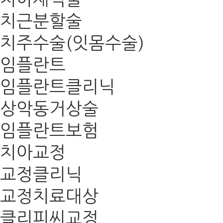
치근분할술
치주수술(잇몸수술)
임플란트
임플란트클리닉
상악동거상술
임플란트보험
치아교정
교정클리닉
교정치료대상
클리피씨교정