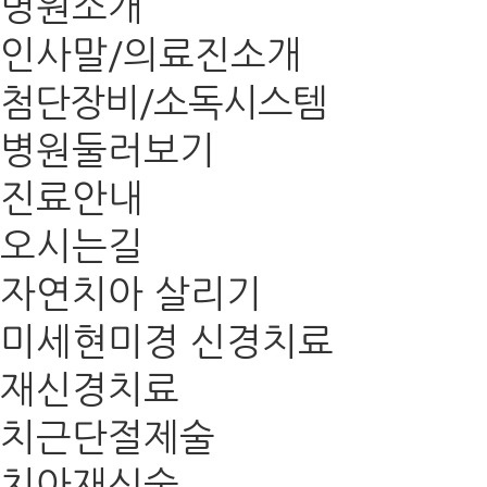
병원소개
인사말/의료진소개
첨단장비/소독시스템
병원둘러보기
진료안내
오시는길
자연치아 살리기
미세현미경 신경치료
재신경치료
치근단절제술
치아재식술