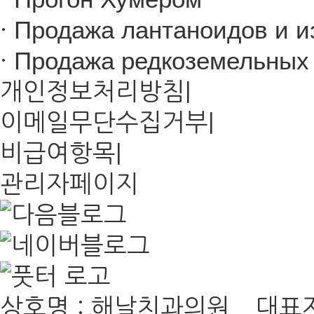
·
Продажа лантаноидов и из
·
Продажа редкоземельных 
개인정보처리방침
|
이메일무단수집거부
|
비급여항목
|
관리자페이지
상호명 : 해날치과의원 대표자 