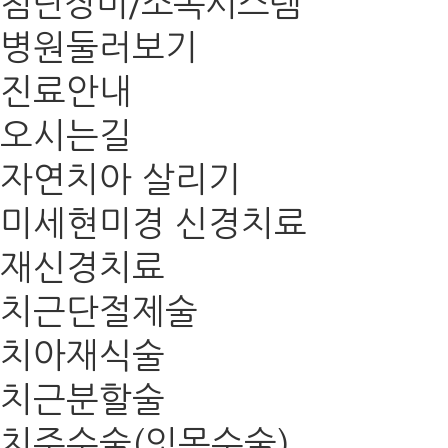
첨단장비/소독시스템
병원둘러보기
진료안내
오시는길
자연치아 살리기
미세현미경 신경치료
재신경치료
치근단절제술
치아재식술
치근분할술
치주수술(잇몸수술)