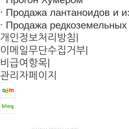
·
Продажа лантаноидов и из
·
Продажа редкоземельных 
개인정보처리방침
|
이메일무단수집거부
|
비급여항목
|
관리자페이지