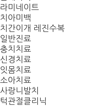
라미네이트
치아미백
치간이개 레진수복
일반진료
충치치료
신경치료
잇몸치료
소아치료
사랑니발치
턱관절클리닉