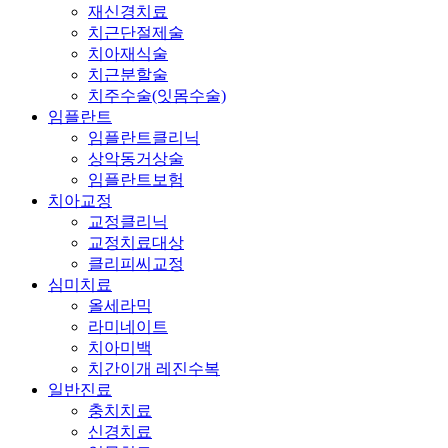
재신경치료
치근단절제술
치아재식술
치근분할술
치주수술(잇몸수술)
임플란트
임플란트클리닉
상악동거상술
임플란트보험
치아교정
교정클리닉
교정치료대상
클리피씨교정
심미치료
올세라믹
라미네이트
치아미백
치간이개 레진수복
일반진료
충치치료
신경치료