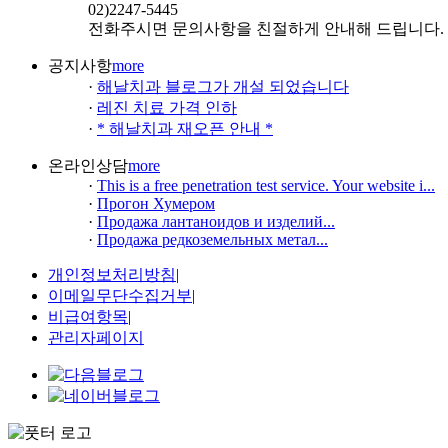
02)
2247-5445
전화주시면 문의사항을 친절하게 안내해 드립니다.
공지사항
more
·
해날치과 블로그가 개설 되었습니다
·
레진 치료 가격 인하
·
* 해날치과 재오픈 안내 *
온라인상담
more
·
This is a free penetration test service. Your website i...
·
Прогон Хумером
·
Продажа лантаноидов и изделий...
·
Продажа редкоземельных метал...
개인정보처리방침
|
이메일무단수집거부
|
비급여항목
|
관리자페이지