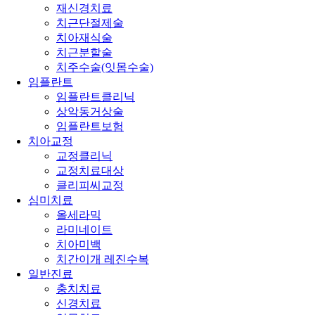
재신경치료
치근단절제술
치아재식술
치근분할술
치주수술(잇몸수술)
임플란트
임플란트클리닉
상악동거상술
임플란트보험
치아교정
교정클리닉
교정치료대상
클리피씨교정
심미치료
올세라믹
라미네이트
치아미백
치간이개 레진수복
일반진료
충치치료
신경치료