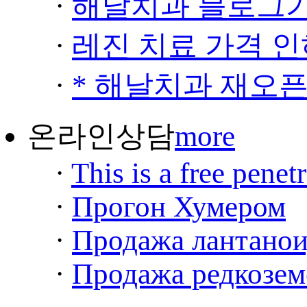
·
해날치과 블로그가
·
레진 치료 가격 인
·
* 해날치과 재오픈
온라인상담
more
·
This is a free penetr
·
Прогон Хумером
·
Продажа лантаноид
·
Продажа редкоземе