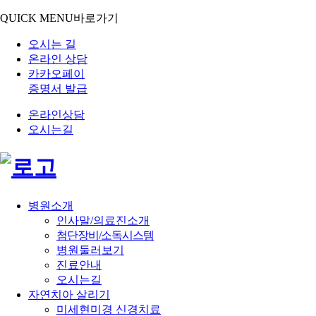
QUICK MENU
바로가기
오시는 길
온라인 상담
카카오페이
증명서 발급
온라인상담
오시는길
병원소개
인사말/의료진소개
첨단장비/소독시스템
병원둘러보기
진료안내
오시는길
자연치아 살리기
미세현미경 신경치료