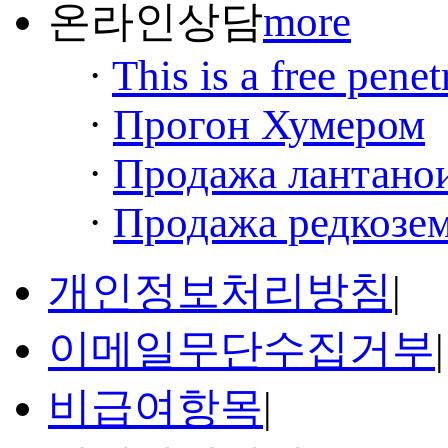
온라인상담
more
·
This is a free penet
·
Прогон Хумером
·
Продажа лантанои
·
Продажа редкозем
개인정보처리방침
|
이메일무단수집거부
|
비급여항목
|