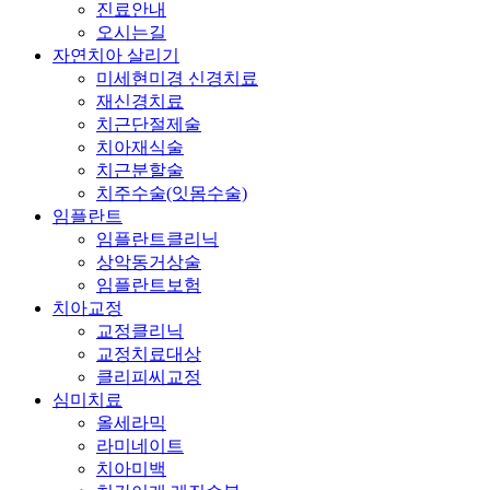
진료안내
오시는길
자연치아 살리기
미세현미경 신경치료
재신경치료
치근단절제술
치아재식술
치근분할술
치주수술(잇몸수술)
임플란트
임플란트클리닉
상악동거상술
임플란트보험
치아교정
교정클리닉
교정치료대상
클리피씨교정
심미치료
올세라믹
라미네이트
치아미백